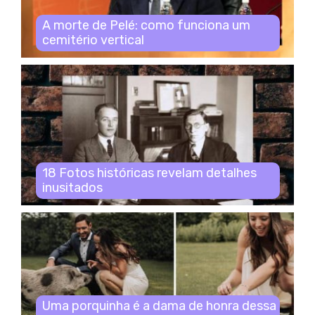
A morte de Pelé: como funciona um
cemitério vertical
18 Fotos históricas revelam detalhes
inusitados
Uma porquinha é a dama de honra dessa