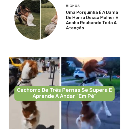
BICHOS
Uma Porquinha É A Dama
De Honra Dessa Mulher E
Acaba Roubando Toda A
Atenção
Cachorro De Três Pernas Se Supera E
Aprende A Andar “em Pé”