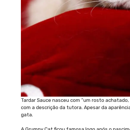
Tardar Sauce nasceu com “um rosto achatado, 
com a descrição da tutora. Apesar da aparênc
gata.
A Grumpy Cat ficou famosa logo após o nascime