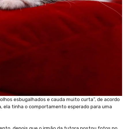
olhos esbugalhados e cauda muito curta”, de acordo
ia, ela tinha o comportamento esperado para uma
nto, depois que o irmão da tutora postou fotos no