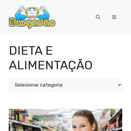
Pular
para
Menu
o
conteúdo
DIETA E
ALIMENTAÇÃO
Categorias