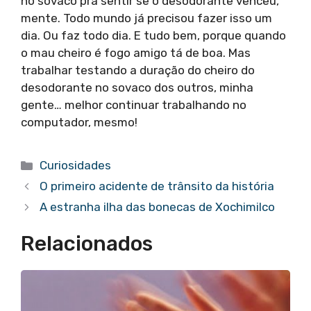
no sovaco pra sentir se o desodorante venceu,
mente. Todo mundo já precisou fazer isso um
dia. Ou faz todo dia. E tudo bem, porque quando
o mau cheiro é fogo amigo tá de boa. Mas
trabalhar testando a duração do cheiro do
desodorante no sovaco dos outros, minha
gente… melhor continuar trabalhando no
computador, mesmo!
Categorias
Curiosidades
O primeiro acidente de trânsito da história
A estranha ilha das bonecas de Xochimilco
Relacionados