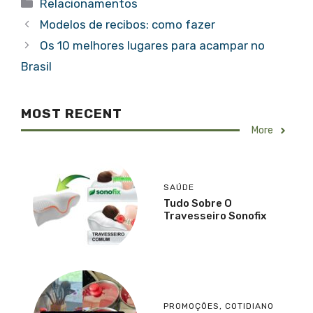
Categorias
Relacionamentos
Modelos de recibos: como fazer
Os 10 melhores lugares para acampar no
Brasil
MOST RECENT
More
SAÚDE
Tudo Sobre O
Travesseiro Sonofix
PROMOÇÕES
,
COTIDIANO