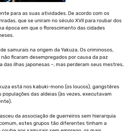
nte para as suas atividades. De acordo com os
radas, que se uniram no século XVII para roubar dos
uma época em que o florescimento das cidades
neses.
de samurais na origem da Yakuza. Os criminosos,
s não ficaram desempregados por causa da paz
ora das ilhas japonesas –, mas perderam seus mestres,
kuza está nos kabuki-mono (os loucos), gangstêres
 populações das aldeias (às vezes, executavam
nte).
asceu da associação de guerreiros sem hierarquia
m comum, estes grupos tão diferentes tinham a
ça coube aos samurais sem emprego, os mais