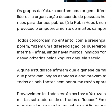
Os grupos da Yakuza contam uma origem difere
líderes, a organização descende de pessoas hon
ricos para dar aos pobres (à la Robin Hood), n
provocou o empobrecimento de muitos campo
Todos concordam, no entanto, com a presença 
porém, fazem uma diferenciação: os guerreiro
interna – afinal, ainda havia muitos inimigos f
desvalorizados pelos xoguns daquele século.
Alguns estudiosos afirmam que a gênese da Ya
que portavam longas espadas e apavoravam as
todos os habitantes sem nenhuma razão apare
Provavelmente, todos estão certos: a Yakuza n
militar, salteadores de estradas e “loucos”. E
marginalidade e a extrema pobreza. A lideran