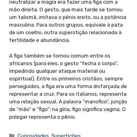
neutralizar a magia era fazer uma figa com a
mão direita. O gesto, que mais tarde se tornou
um talismã, imitava o pênis ereto, ou a potência
masculina. Para outros grupos, equivale à pata
de um coelho, outra superstição relacionada à
fertilidade e abundância.
A figa também se tornou comum entre os
africanos (para eles, o gesto “fecha o corpo”,
impedindo qualquer ataque material ou
espiritual). Entre os primeiros cristãos, sempre
perseguidos, a figa era uma forma disfarçada de
representar a cruz. Para os italianos, representa
uma relação sexual. A palavra “manofico”, junção
de “mão” e “figo”; na gíria, figo significa vagina. O
polegar representa o pênis.
Categorias
Curiosidades
,
Supertições