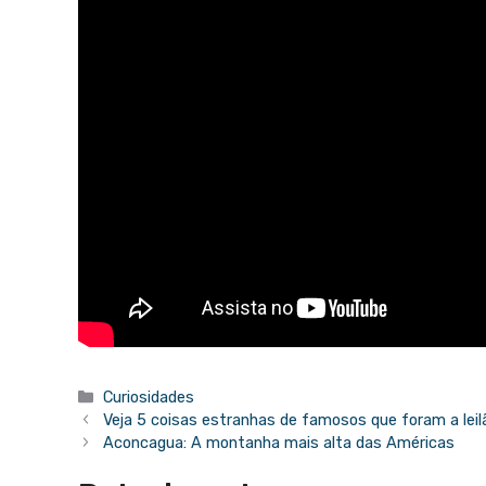
Categorias
Curiosidades
Veja 5 coisas estranhas de famosos que foram a leil
Aconcagua: A montanha mais alta das Américas