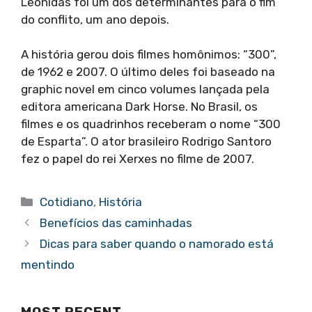
Leônidas foi um dos determinantes para o fim
do conflito, um ano depois.
A história gerou dois filmes homônimos: “300”,
de 1962 e 2007. O último deles foi baseado na
graphic novel em cinco volumes lançada pela
editora americana Dark Horse. No Brasil, os
filmes e os quadrinhos receberam o nome “300
de Esparta”. O ator brasileiro Rodrigo Santoro
fez o papel do rei Xerxes no filme de 2007.
Categorias
Cotidiano
,
História
Benefícios das caminhadas
Dicas para saber quando o namorado está
mentindo
MOST RECENT