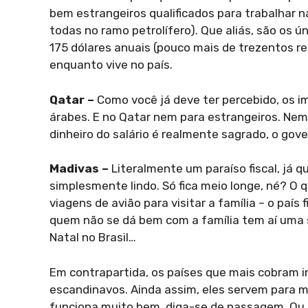
bem estrangeiros qualificados para trabalhar n
todas no ramo petrolífero). Que aliás, são os 
175 dólares anuais (pouco mais de trezentos r
enquanto vive no país.
Qatar –
Como você já deve ter percebido, os 
árabes. E no Qatar nem para estrangeiros. Nem 
dinheiro do salário é realmente sagrado, o go
Madivas –
Literalmente um paraíso fiscal, já 
simplesmente lindo. Só fica meio longe, né? O
viagens de avião para visitar a família – o país
quem não se dá bem com a família tem aí uma 
Natal no Brasil…
Em contrapartida, os países que mais cobram i
escandinavos. Ainda assim, eles servem para 
funciona muito bem, diga-se de passagem. Ou 