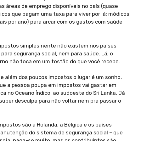
as áreas de emprego disponíveis no país (quase
únicos que pagam uma taxa para viver por lá: módicos
eais por ano) para arcar com os gastos com saúde
impostos simplesmente não existem nos países
para segurança social, nem para saúde. Lá, o
verno não toca em um tostão do que você recebe.
que além dos poucos impostos o lugar é um sonho,
 que a pessoa poupa em impostos vai gastar em
 fica no Oceano Índico, ao sudoeste do Sri Lanka. Já
super desculpa para não voltar nem pra passar o
mpostos são a Holanda, a Bélgica e os países
manutenção do sistema de segurança social – que
seja, paga-se muito, mas os contribuintes são