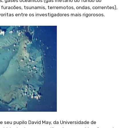
s, gases oceânicos (gás metano do fundo do
furacões, tsunamis, terremotos, ondas, correntes),
ritas entre os investigadores mais rigorosos.
seu pupilo David May, da Universidade de