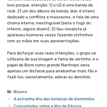
Isso porque, atenção: 1) o U2 é uma banda de
rock; 2) um dos álbuns da banda, War, é inteiro
dedicado a conflitos e massacres, e fala de uma
chama eterna, inextinguível (seria o fogo do
inferno, alguns dizem); 3) Seu vocalista já
apareceu inúmeras vezes fazendo chifrinhos
com as mãos em suas apresentações.
Para disfarçar suas reais intenções, o grupo se
utilizaria de sua imagem e fama de certinho, e o
papel de Bono como grande filantropo seria
apenas um disfarce para arrebanhar mais fãs e
fazê-los, secretamente, adorar ao demônio.
Categorias
Bizarro
A estranha ilha das bonecas de Xochimilco
Curiosidades sobre a ilha de Páscoa