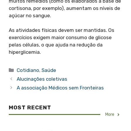
muitos remédios (como os elaborados à base de
cortisona, por exemplo), aumentam os níveis de
açúcar no sangue.
As atividades físicas devem ser mantidas. Os
exercícios exigem maior consumo de glicose
pelas células, o que ajuda na redução da
hiperglicemia.
Categorias
Cotidiano
,
Saúde
Alucinações coletivas
A associação Médicos sem Fronteiras
MOST RECENT
More