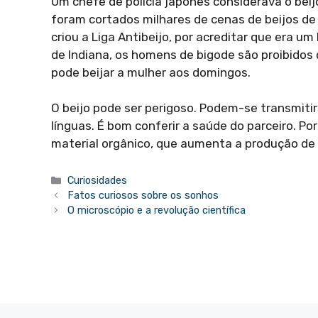
Um chefe de polícia japonês considerava o beij
foram cortados milhares de cenas de beijos de
criou a Liga Antibeijo, por acreditar que era u
de Indiana, os homens de bigode são proibidos 
pode beijar a mulher aos domingos.
O beijo pode ser perigoso. Podem-se transmitir
línguas. É bom conferir a saúde do parceiro. Po
material orgânico, que aumenta a produção de 
Categorias
Curiosidades
Fatos curiosos sobre os sonhos
O microscópio e a revolução científica