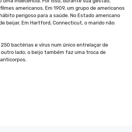
o uma indecência. Por isso, durante sua gestão,
 filmes americanos. Em 1909, um grupo de americanos
m hábito perigoso para a saúde. No Estado americano
de beijar. Em Hartford, Connecticut, o marido não
 250 bactérias e vírus num único entrelaçar de
r outro lado, o beijo também faz uma troca de
anticorpos.