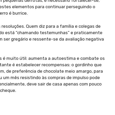
m pequenas derrotas, é necessário fortalecer-se,
r estes elementos para continuar perseguindo o
erro é burrice.
resoluções. Quem diz para a família e colegas de
zado está “chamando testemunhas” e praticamente
m ser gregário e ressente-se da avaliação negativa
as é muito útil: aumenta a autoestima e combate os
rtante é estabelecer recompensas: o gordinho que
 de preferência de chocolate meio amargo, para
ou um mês resistindo às compras de impulso pode
erencialmente, deve sair de casa apenas com pouco
 cheque.