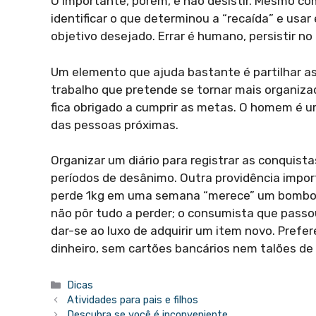
O importante, porém, é não desistir. Mesmo co
identificar o que determinou a “recaída” e usa
objetivo desejado. Errar é humano, persistir no 
Um elemento que ajuda bastante é partilhar as 
trabalho que pretende se tornar mais organi
fica obrigado a cumprir as metas. O homem é u
das pessoas próximas.
Organizar um diário para registrar as conquist
períodos de desânimo. Outra providência impo
perde 1kg em uma semana “merece” um bombom,
não pôr tudo a perder; o consumista que pass
dar-se ao luxo de adquirir um item novo. Pref
dinheiro, sem cartões bancários nem talões de
Categorias
Dicas
Atividades para pais e filhos
Descubra se você é inconveniente