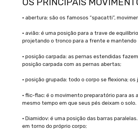
OS PRINCIPAIS MOVIMENT
• abertura: são os famosos “spacatti”, movime
• avião: é uma posição para a trave de equilíbr
projetando o tronco para a frente e mantendo 
• posição carpada: as pernas estendidas faze
posição carpada com as pernas abertas;
• posição grupada: todo o corpo se flexiona; os
• flic-flac: é o movimento preparatório para as 
mesmo tempo em que seus pés deixam o solo. Po
• Diamidov: é uma posição das barras paralela
em torno do próprio corpo;