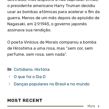
o presidente americano Harry Truman decidiu
usar as bombas atômicas para acelerar o fim da
guerra. Menos de um mês depois do episódio de
Nagasaki, em 2.9.1945, o governo japonês
assinava sua rendição.
O poeta Vinícius de Morais comparou a bomba
de Hiroshima a uma rosa, mas “sem cor, sem
perfume, sem rosa, sem nada”.
Categorias
Cotidiano
,
História
O que foi o Dia D
Danças populares no Brasil e no mundo
MOST RECENT
More