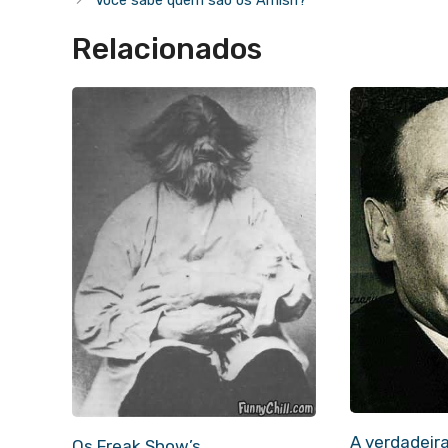
Você sabe quem são os Amish?
Relacionados
A verdadeira
Os Freak Show’s