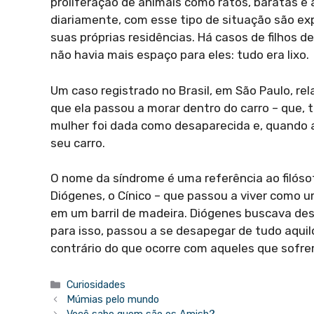
proliferação de animais como ratos, baratas e
diariamente, com esse tipo de situação são ex
suas próprias residências. Há casos de filhos d
não havia mais espaço para eles: tudo era lixo.
Um caso registrado no Brasil, em São Paulo, rel
que ela passou a morar dentro do carro – que,
mulher foi dada como desaparecida e, quando a
seu carro.
O nome da síndrome é uma referência ao filósof
Diógenes, o Cínico – que passou a viver como 
em um barril de madeira. Diógenes buscava desco
para isso, passou a se desapegar de tudo aquilo
contrário do que ocorre com aqueles que sofr
Categorias
Curiosidades
Múmias pelo mundo