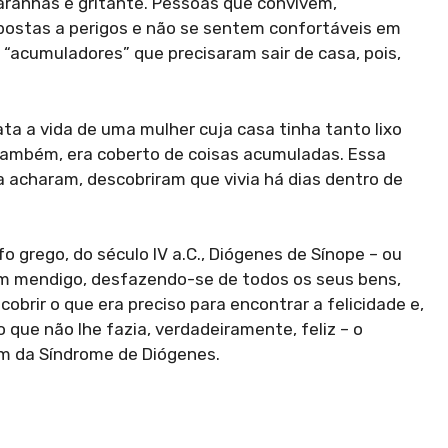
 aranhas é gritante. Pessoas que convivem,
postas a perigos e não se sentem confortáveis em
e “acumuladores” que precisaram sair de casa, pois,
ata a vida de uma mulher cuja casa tinha tanto lixo
 também, era coberto de coisas acumuladas. Essa
 acharam, descobriram que vivia há dias dentro de
o grego, do século IV a.C., Diógenes de Sínope – ou
um mendigo, desfazendo-se de todos os seus bens,
brir o que era preciso para encontrar a felicidade e,
 que não lhe fazia, verdadeiramente, feliz – o
em da Síndrome de Diógenes.