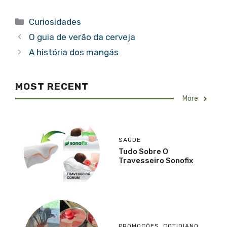
Categorias
Curiosidades
O guia de verão da cerveja
A história dos mangás
MOST RECENT
More
SAÚDE
Tudo Sobre O
Travesseiro Sonofix
PROMOÇÕES
,
COTIDIANO