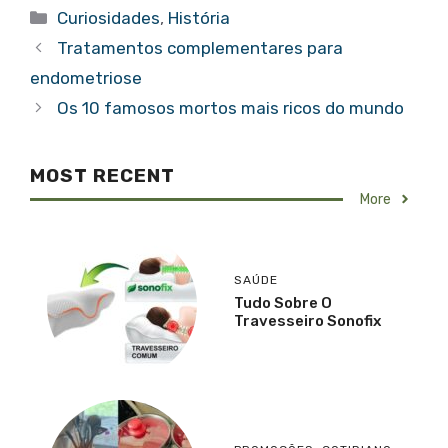
Categorias
Curiosidades
,
História
Tratamentos complementares para
endometriose
Os 10 famosos mortos mais ricos do mundo
MOST RECENT
More
SAÚDE
Tudo Sobre O
Travesseiro Sonofix