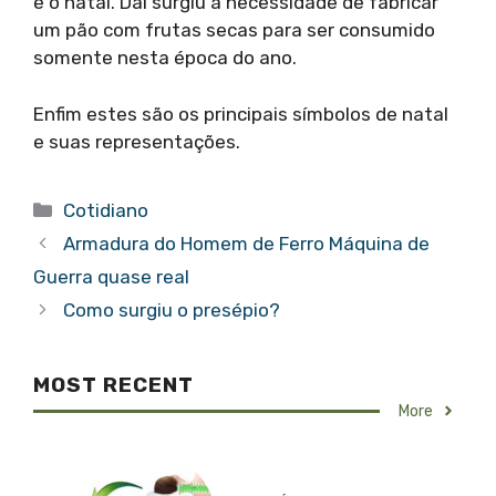
é o natal. Daí surgiu à necessidade de fabricar
um pão com frutas secas para ser consumido
somente nesta época do ano.
Enfim estes são os principais símbolos de natal
e suas representações.
Categorias
Cotidiano
Armadura do Homem de Ferro Máquina de
Guerra quase real
Como surgiu o presépio?
MOST RECENT
More