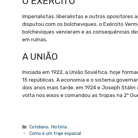
O EXÉRCITO
Imperialistas, liberalistas e outros opositores
disputou com os bolcheviques, o Exército Vermel
bolcheviques venceram e as consequências dess
em ruínas.
A UNIÃO
Iniciada em 1922, a União Soviética, hoje forma
15 repúblicas. A economia e o sistema governam
dois anos mais tarde, em 1924 e Joseph Stálin 
volta nos eixos e comandou as tropas na 2ª Gu
Categorias
Cotidiano
,
História
Como é um traje espacial