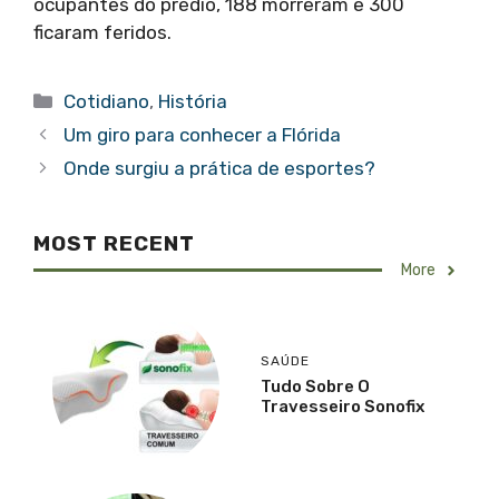
ocupantes do prédio, 188 morreram e 300
ficaram feridos.
Categorias
Cotidiano
,
História
Um giro para conhecer a Flórida
Onde surgiu a prática de esportes?
MOST RECENT
More
SAÚDE
Tudo Sobre O
Travesseiro Sonofix