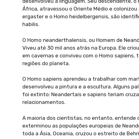
desenvolveu a linguagem. Seu descendente, o H
África, atravessou o Oriente Médio e colonizou
ergaster e o Homo heidelbergensis, são identi
habilis.
O Homo neanderthalensis, ou Homem de Neande
Viveu até 30 mil anos atrás na Europa. Ele crio
em cavernas e conviveu com o Homo sapiens, t
regiões do planeta.
O Homo sapiens aprendeu a trabalhar com marfi
desenvolveu a pintura e a escultura. Alguns 
foi extinto: Neandertais e sapiens teriam cru
relacionamentos.
A maioria dos cientistas, no entanto, entende
exterminou as populações europeias de Neander
toda a Ásia, Oceania, cruzou o estreito de Beh