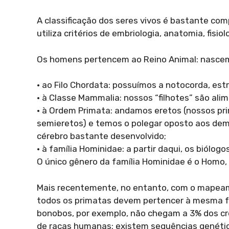
A classificação dos seres vivos é bastante comp
utiliza critérios de embriologia, anatomia, fisio
Os homens pertencem ao Reino Animal: nasce
• ao Filo Chordata: possuímos a notocorda, est
• à Classe Mammalia: nossos “filhotes” são al
• à Ordem Primata: andamos eretos (nossos pr
semieretos) e temos o polegar oposto aos dema
cérebro bastante desenvolvido;
• à família Hominidae: a partir daqui, os biól
O único gênero da família Hominidae é o Homo, 
Mais recentemente, no entanto, com o mapeam
todos os primatas devem pertencer à mesma fa
bonobos, por exemplo, não chegam a 3% dos 
de raças humanas: existem sequências genétic