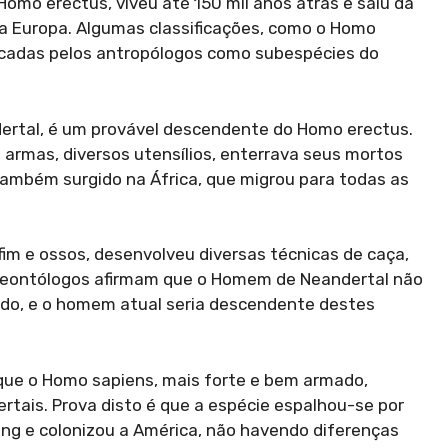
omo erectus, viveu até 150 mil anos atrás e saiu da
 a Europa. Algumas classificações, como o Homo
ficadas pelos antropólogos como subespécies do
rtal, é um provável descendente do Homo erectus.
u armas, diversos utensílios, enterrava seus mortos
ambém surgido na África, que migrou para todas as
m e ossos, desenvolveu diversas técnicas de caça,
paleontólogos afirmam que o Homem de Neandertal não
zado, e o homem atual seria descendente destes
 que o Homo sapiens, mais forte e bem armado,
tais. Prova disto é que a espécie espalhou-se por
ring e colonizou a América, não havendo diferenças