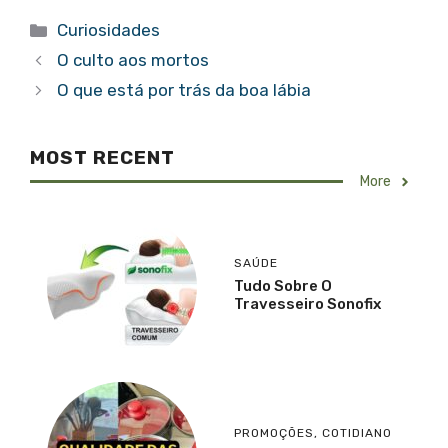
Categorias
Curiosidades
O culto aos mortos
O que está por trás da boa lábia
MOST RECENT
More
SAÚDE
Tudo Sobre O
Travesseiro Sonofix
PROMOÇÕES
,
COTIDIANO