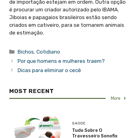
de importação estejam em ordem. Outra opção
é procurar um criador autorizado pelo IBAMA.
Jiboias e papagaios brasileiros estão sendo
criados em cativeiro, para se tornarem animais
de estimação.
Categorias
Bichos
,
Cotidiano
Por que homens e mulheres traem?
Dicas para eliminar o cecê
MOST RECENT
More
SAÚDE
Tudo Sobre O
Travesseiro Sonofix