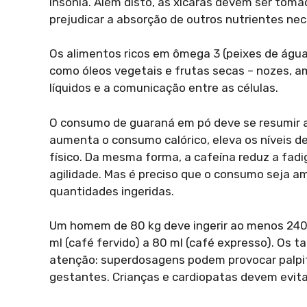
insônia. Além disto, as xícaras devem ser toma
prejudicar a absorção de outros nutrientes ne
Os alimentos ricos em ômega 3 (peixes de água 
como óleos vegetais e frutas secas – nozes, a
líquidos e a comunicação entre as células.
O consumo de guaraná em pó deve se resumir a
aumenta o consumo calórico, eleva os níveis d
físico. Da mesma forma, a cafeína reduz a fa
agilidade. Mas é preciso que o consumo seja a
quantidades ingeridas.
Um homem de 80 kg deve ingerir ao menos 240 m
ml (café fervido) a 80 ml (café expresso). Os 
atenção: superdosagens podem provocar palpitaç
gestantes. Crianças e cardiopatas devem evita