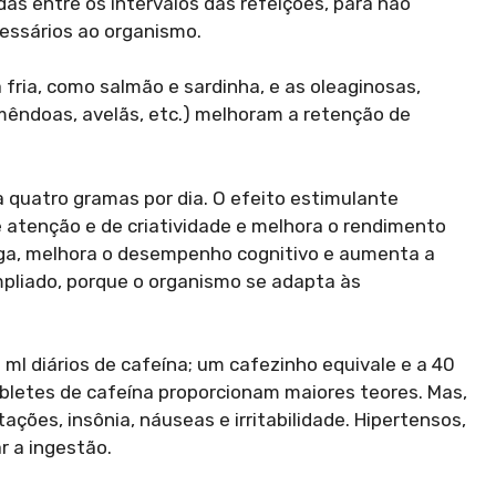
das entre os intervalos das refeições, para não
cessários ao organismo.
fria, como salmão e sardinha, e as oleaginosas,
mêndoas, avelãs, etc.) melhoram a retenção de
 quatro gramas por dia. O efeito estimulante
e atenção e de criatividade e melhora o rendimento
diga, melhora o desempenho cognitivo e aumenta a
mpliado, porque o organismo se adapta às
l diários de cafeína; um cafezinho equivale e a 40
tabletes de cafeína proporcionam maiores teores. Mas,
ões, insônia, náuseas e irritabilidade. Hipertensos,
r a ingestão.