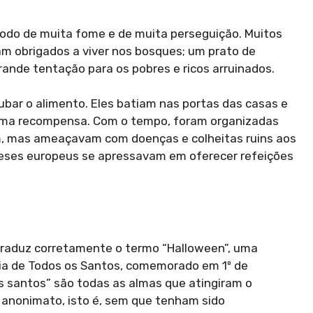
ríodo de muita fome e de muita perseguição. Muitos
ram obrigados a viver nos bosques; um prato de
ande tentação para os pobres e ricos arruinados.
ubar o alimento. Eles batiam nas portas das casas e
uma recompensa. Com o tempo, foram organizadas
m, mas ameaçavam com doenças e colheitas ruins aos
eses europeus se apressavam em oferecer refeições
 traduz corretamente o termo “Halloween”, uma
 Dia de Todos os Santos, comemorado em 1º de
s santos” são todas as almas que atingiram o
anonimato, isto é, sem que tenham sido