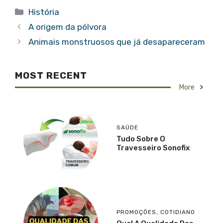
Categorias
História
A origem da pólvora
Animais monstruosos que já desapareceram
MOST RECENT
More
SAÚDE
Tudo Sobre O
Travesseiro Sonofix
PROMOÇÕES
,
COTIDIANO