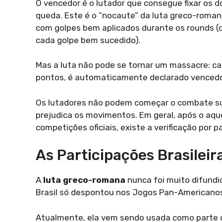
O vencedor é o lutador que consegue fixar os 
queda. Este é o “nocaute” da luta greco-romana
com golpes bem aplicados durante os rounds (o
cada golpe bem sucedido).
Mas a luta não pode se tornar um massacre: c
pontos, é automaticamente declarado vencedo
Os lutadores não podem começar o combate suad
prejudica os movimentos. Em geral, após o aq
competições oficiais, existe a verificação por p
As Participações Brasileir
A
luta greco-romana
nunca foi muito difundid
Brasil só despontou nos Jogos Pan-Americanos
Atualmente, ela vem sendo usada como parte d