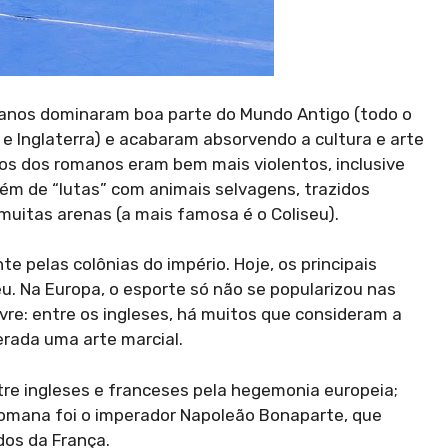
manos dominaram boa parte do Mundo Antigo (todo o
 e Inglaterra) e acabaram absorvendo a cultura e arte
os dos romanos eram bem mais violentos, inclusive
lém de “lutas” com animais selvagens, trazidos
muitas arenas (a mais famosa é o Coliseu).
e pelas colônias do império. Hoje, os principais
u. Na Europa, o esporte só não se popularizou nas
livre: entre os ingleses, há muitos que consideram a
erada uma arte marcial.
ntre ingleses e franceses pela hegemonia europeia;
romana foi o imperador Napoleão Bonaparte, que
dos da França.