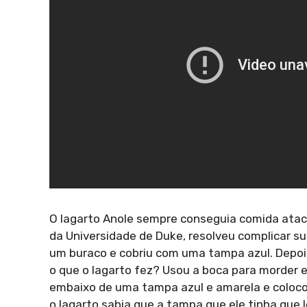
O lagarto Anole sempre conseguia comida ataca
da Universidade de Duke, resolveu complicar s
um buraco e cobriu com uma tampa azul. Depois
o que o lagarto fez? Usou a boca para morder e 
embaixo de uma tampa azul e amarela e colocou 
o lagarto sabia que a tampa que ele tinha que l