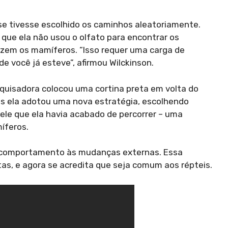
 se tivesse escolhido os caminhos aleatoriamente.
que ela não usou o olfato para encontrar os
azem os mamíferos. “Isso requer uma carga de
e você já esteve”, afirmou Wilckinson.
quisadora colocou uma cortina preta em volta do
Pois ela adotou uma nova estratégia, escolhendo
le que ela havia acabado de percorrer – uma
íferos.
m comportamento às mudanças externas. Essa
atas, e agora se acredita que seja comum aos répteis.